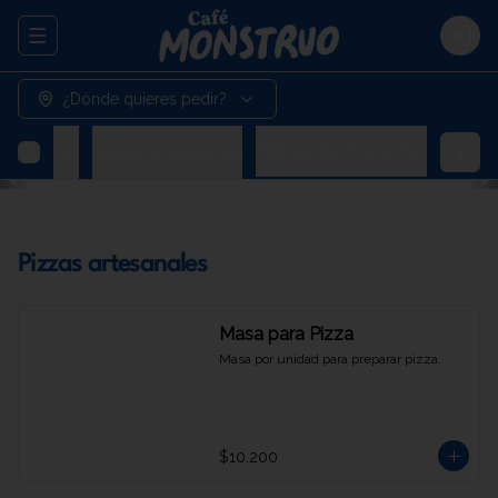
Abrir menu de navegación
Logi
¿Dónde quieres pedir?
Cervezas
Aguas y gaseosas
Malteadas monstruo
Pizzas artesanales
Masa para Pizza
Masa por unidad para preparar pizza.
$10.200