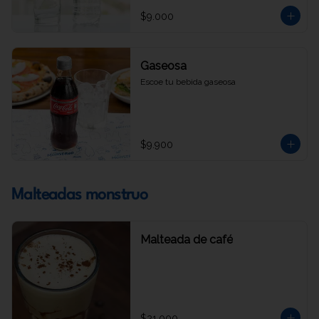
$9.000
Gaseosa
Escoe tu bebida gaseosa
$9.900
Malteadas monstruo
Malteada de café
$21.000