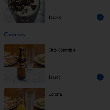
$21.000
Cervezas
Club Colombia
$13.100
Corona