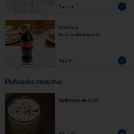
$9.000
Gaseosa
Escoe tu bebida gaseosa
$9.900
Malteadas monstruo
Malteada de café
$21.000