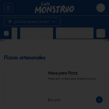
Abrir menu de navegación
Logi
¿Dónde quieres pedir?
Cervezas
Aguas y gaseosas
Malteadas monstruo
Pizzas artesanales
Masa para Pizza
Masa por unidad para preparar pizza.
$10.200