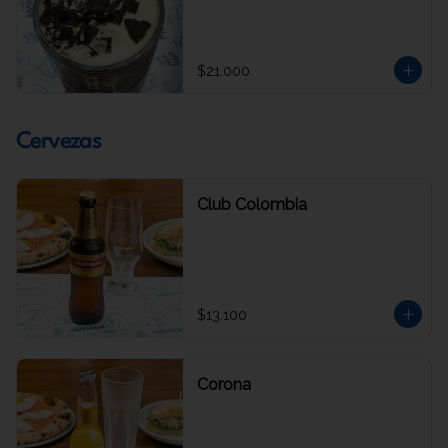
$21.000
Cervezas
Club Colombia
$13.100
Corona