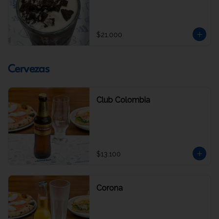
$21.000
Cervezas
Club Colombia
$13.100
Corona