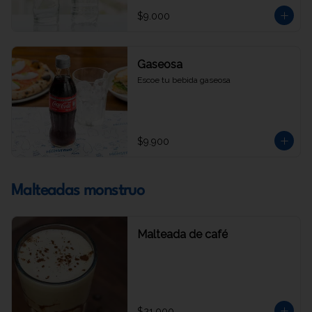
$9.000
Gaseosa
Escoe tu bebida gaseosa
$9.900
Malteadas monstruo
Malteada de café
$21.000