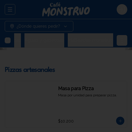
Abrir menu de navegación
Logi
¿Dónde quieres pedir?
Cervezas
Aguas y gaseosas
Malteadas monstruo
Pizzas artesanales
Masa para Pizza
Masa por unidad para preparar pizza.
$10.200